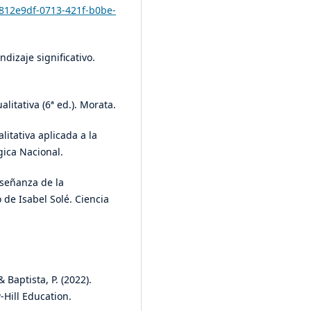
/1812e9df-0713-421f-b0be-
ndizaje significativo.
alitativa (6ª ed.). Morata.
litativa aplicada a la
ica Nacional.
enseñanza de la
 de Isabel Solé. Ciencia
Baptista, P. (2022).
-Hill Education.