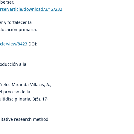
berser.
rser/article/download/3/12/232
r y fortalecer la
ducación primaria.
icle/view/8423
DOI:
roducción a la
Cielos Miranda-Villacis, A.,
el proceso de la
tidisciplinaria, 3(5), 17-
litative research method.