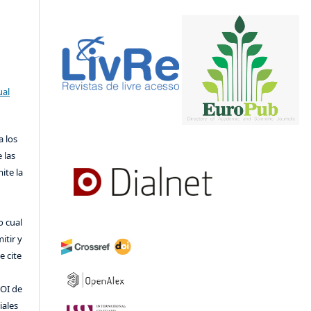
ual
a los
 las
ite la
o cual
itir y
 cite
DOI de
iales