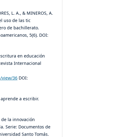
LORES, L. A., & MINEROS, A.
l uso de las tic
ero de bachillerato.
oamericanos, 5(6). DOI:
oescritura en educación
evista Internacional
e/view/36
DOI:
 aprende a escribir.
a de la innovación
ida. Serie: Documentos de
niversidad Santo Tomás.