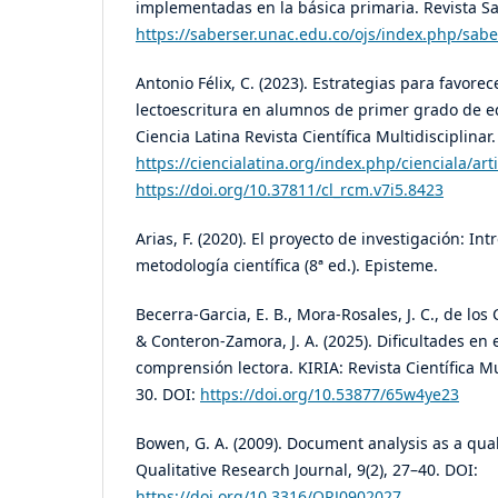
implementadas en la básica primaria. Revista Sa
https://saberser.unac.edu.co/ojs/index.php/sabe
Antonio Félix, C. (2023). Estrategias para favorece
lectoescritura en alumnos de primer grado de e
Ciencia Latina Revista Científica Multidisciplinar.
https://ciencialatina.org/index.php/cienciala/art
https://doi.org/10.37811/cl_rcm.v7i5.8423
Arias, F. (2020). El proyecto de investigación: Int
metodología científica (8ª ed.). Episteme.
Becerra-Garcia, E. B., Mora-Rosales, J. C., de los 
& Conteron-Zamora, J. A. (2025). Dificultades en 
comprensión lectora. KIRIA: Revista Científica Mul
30. DOI:
https://doi.org/10.53877/65w4ye23
Bowen, G. A. (2009). Document analysis as a qua
Qualitative Research Journal, 9(2), 27–40. DOI:
https://doi.org/10.3316/QRJ0902027