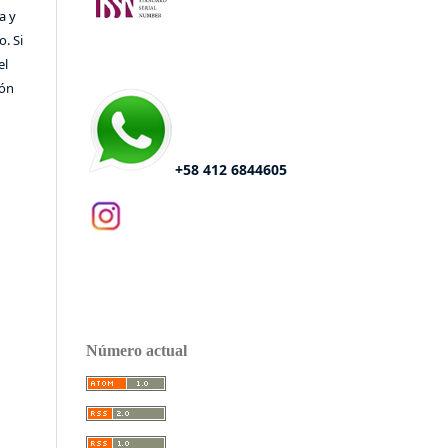
a y
o. Si
el
ión
+58 412 6844605
Número actual