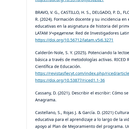
BRAVO, V. G., CASTILLO, H. S., DELGADO, P. D., F
R. (2024). Formación docente y su incidencia en e
educativas en la asignatura de historia del prim
LATAM Учредители: Red de Investigadores Latin
https://doi.org/10.56712/latam.v5i6.3271
Calderón-Nole, S. Y. (2025). Potenciando la lect
básica a través de metodologías activas. RICED R
Científica de Educación.
https://revistasfiecyt.com/index.php/riced/articl
https://doi.org/10.53877/riced1.1-36
Cassany, D. (2021). Describir el escribir: Cómo se
Anagrama.
Castellano, S., Rojas J. & García. D. (2021) Cultur
educativa para el aprendizaje a lo largo de la v
apoyo al Plan de Mejoramiento del programa. U