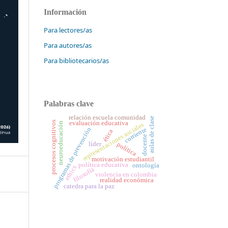
Información
Para lectores/as
Para autores/as
Para bibliotecarios/as
Palabras clave
relación escuela comunidad
aulas de clase
procesos cognitivos
evaluación educativa
neuroeducación
representaciones sociales
corriente
programas de prevención
ética
docente
líder
política
motivación estudiantil
política educativa
ontología
ethics
filosofía
violencia en colombia
realidad económica
catedra para la paz