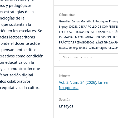
ivos y pedagógicos
as estrategias de la
Cómo citar
nologías de la
Guardias Barros Marieth, & Rodriguez Pinzón,
s que sustentan la
Signey. (2026). DESARROLLO DE COMPETEN
ción en los escolares. Se
LECTOESCRITORAS EN ESTUDIANTES DE BÁ
cias lectoescritoras
PRIMARIA EN COLOMBIA: UNA VISIÓN HAC
PRÁCTICAS PEDAGÓGICAS.
LÍNEA IMAGINARI
donde el docente actúe
https://doi.org/10.56219/lneaimaginaria.v2i2
 pensamiento crítico.
 creativos como condición
Más formatos de cita
ón educativa con la
n y la comunicación que
abetización digital
Número
los colaborativos,
Vol. 2 Núm. 24 (2026): Línea
 equitativo a la cultura
Imaginaria
Sección
Ensayos