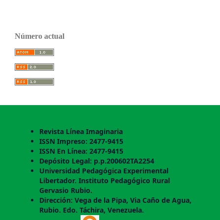
Número actual
Revista Línea Imaginaria
ISSN Impreso: 2477-9415
ISSN En Línea: 2477-9415
Depósito Legal: p.p.200602TA2254
Universidad Pedagógica Experimental
Libertador. Instituto Pedagógico Rural
Gervasio Rubio.
Dirección: Vega de la Pipa, Via Caño de Agua,
Rubio. Edo. Táchira, Venezuela.