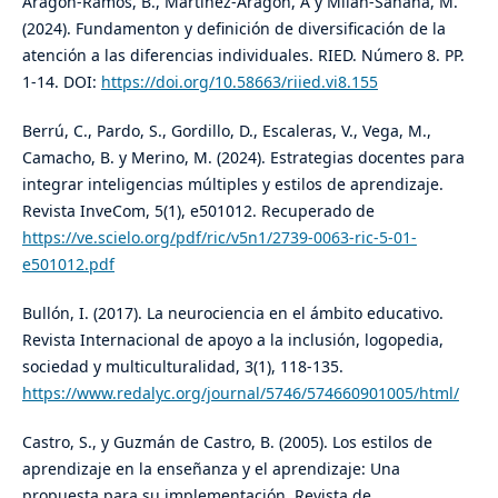
Aragón-Ramos, B., Martínez-Aragón, A y Milán-Sanana, M.
(2024). Fundamenton y definición de diversificación de la
atención a las diferencias individuales. RIED. Número 8. PP.
1-14. DOI:
https://doi.org/10.58663/riied.vi8.155
Berrú, C., Pardo, S., Gordillo, D., Escaleras, V., Vega, M.,
Camacho, B. y Merino, M. (2024). Estrategias docentes para
integrar inteligencias múltiples y estilos de aprendizaje.
Revista InveCom, 5(1), e501012. Recuperado de
https://ve.scielo.org/pdf/ric/v5n1/2739-0063-ric-5-01-
e501012.pdf
Bullón, I. (2017). La neurociencia en el ámbito educativo.
Revista Internacional de apoyo a la inclusión, logopedia,
sociedad y multiculturalidad, 3(1), 118-135.
https://www.redalyc.org/journal/5746/574660901005/html/
Castro, S., y Guzmán de Castro, B. (2005). Los estilos de
aprendizaje en la enseñanza y el aprendizaje: Una
propuesta para su implementación. Revista de