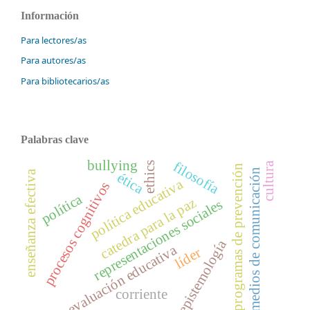
Información
Para lectores/as
Para autores/as
Para bibliotecarios/as
Palabras clave
bullying
filosofía
ethics
cultura
programas de prevención
medios de comunicación
enseñanza efectiva
ética
política educativa
procesos cognitivos
política
catedra para la paz
representaciones sociales
epistemología
evaluación educativa
líder
corriente