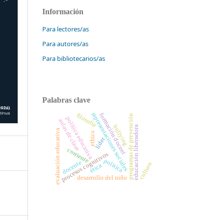
Información
Para lectores/as
Para autores/as
Para bibliotecarios/as
Palabras clave
representaciones sociales
filosofía
formación docent
programas de prevención
política educativa
aulas de clase
bullying
educación liberadora
evaluación educativa
ethics
líder
corriente
procesos cognitivos
política
docente
cultura
ética
desarrollo del niño