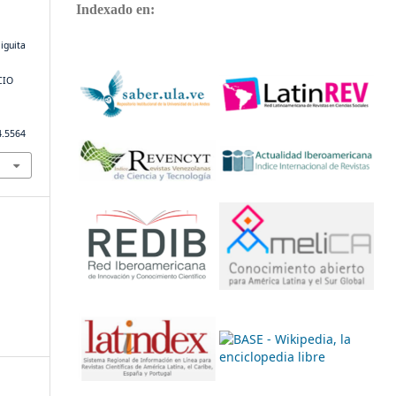
Indexado en:
iguita
CIO
4.5564