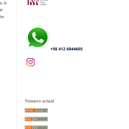
o. Si
el
ión
+58 412 6844605
Número actual