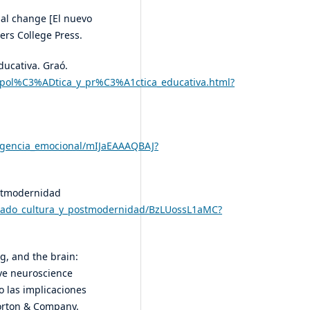
nal change [El nuevo
ers College Press.
educativa. Graó.
a_pol%C3%ADtica_y_pr%C3%A1ctica_educativa.html?
eligencia_emocional/mIJaEAAAQBAJ?
ostmodernidad
sorado_cultura_y_postmodernidad/BzLUossL1aMC?
g, and the brain:
ive neuroscience
o las implicaciones
Norton & Company.