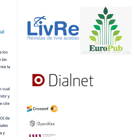
ual
a los
 las
ite la
o cual
itir y
 cite
DOI de
iales
a y