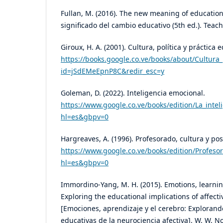
Fullan, M. (2016). The new meaning of educatio
significado del cambio educativo (5th ed.). Teach
Giroux, H. A. (2001). Cultura, política y práctica 
https://books.google.co.ve/books/about/Cultur
id=jSdEMeEpnP8C&redir_esc=y
Goleman, D. (2022). Inteligencia emocional.
https://www.google.co.ve/books/edition/La_int
hl=es&gbpv=0
Hargreaves, A. (1996). Profesorado, cultura y p
https://www.google.co.ve/books/edition/Profe
hl=es&gbpv=0
Immordino-Yang, M. H. (2015). Emotions, learnin
Exploring the educational implications of affect
[Emociones, aprendizaje y el cerebro: Explorand
educativas de la neurociencia afectiva]. W. W. 