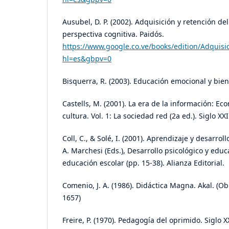
Ausubel, D. P. (2002). Adquisición y retención d
perspectiva cognitiva. Paidós.
https://www.google.co.ve/books/edition/Adqui
hl=es&gbpv=0
Bisquerra, R. (2003). Educación emocional y biene
Castells, M. (2001). La era de la información: Ec
cultura. Vol. 1: La sociedad red (2a ed.). Siglo XXI
Coll, C., & Solé, I. (2001). Aprendizaje y desarrollo
A. Marchesi (Eds.), Desarrollo psicológico y educa
educación escolar (pp. 15-38). Alianza Editorial.
Comenio, J. A. (1986). Didáctica Magna. Akal. (O
1657)
Freire, P. (1970). Pedagogía del oprimido. Siglo X