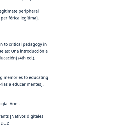
Legitimate peripheral
periférica legítima].
on to critical pedagogy in
uelas: Una introducción a
ucación] (4th ed.).
ing memories to educating
rias a educar mentes].
ogía. Ariel.
rants [Nativos digitales,
 DOI: