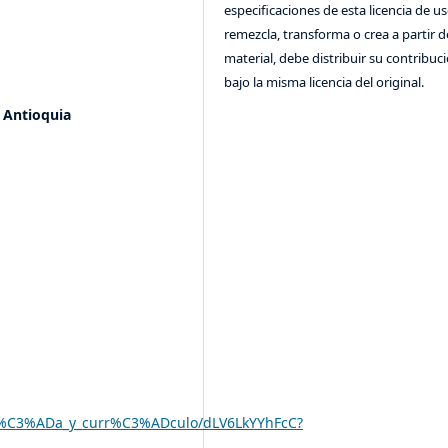
especificaciones de esta licencia de us
remezcla, transforma o crea a partir d
material, debe distribuir su contribuc
bajo la misma licencia del original.
 Antioquia
log%C3%ADa_y_curr%C3%ADculo/dLV6LkYYhFcC?