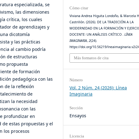
teratura especializada, se
Cómo citar
ivismo, las dimensiones
Viviana Andrea Higuita Londoño, & Marcela H
a crítica, los cuales
Castrillón. (2026). DE LA TRADICIÓN A LA
itador de aprendizajes y
MODERNIDAD EN LA FORMACIÓN Y EJERCI
 una dicotomía
DOCENTE: UN ANÁLISIS CRÍTICO .
LÍNEA
IMAGINARIA
,
2
(24).
ista y las prácticas
https://doi.org/10.56219/lneaimaginaria.v2i2
tencia al cambio podría
ón de estructuras
Más formatos de cita
omo propuesta
liente de formación
adición pedagógica con las
Número
 de la reflexión
Vol. 2 Núm. 24 (2026): Línea
rtalecimiento de
Imaginaria
tizan la necesidad
Sección
nsonancia con las
Ensayos
de profundizar en
d de estas propuestas y el
en los procesos
Licencia