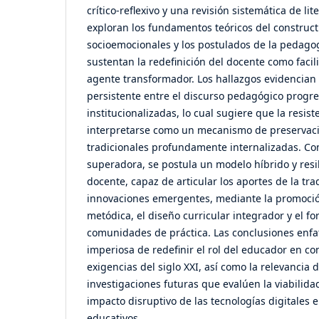
crítico-reflexivo y una revisión sistemática de li
exploran los fundamentos teóricos del construct
socioemocionales y los postulados de la pedagogí
sustentan la redefinición del docente como facil
agente transformador. Los hallazgos evidencian
persistente entre el discurso pedagógico progres
institucionalizadas, lo cual sugiere que la resis
interpretarse como un mecanismo de preservaci
tradicionales profundamente internalizadas. C
superadora, se postula un modelo híbrido y resi
docente, capaz de articular los aportes de la tr
innovaciones emergentes, mediante la promoción
metódica, el diseño curricular integrador y el fo
comunidades de práctica. Las conclusiones enfa
imperiosa de redefinir el rol del educador en co
exigencias del siglo XXI, así como la relevancia 
investigaciones futuras que evalúen la viabilida
impacto disruptivo de las tecnologías digitales 
educativos.