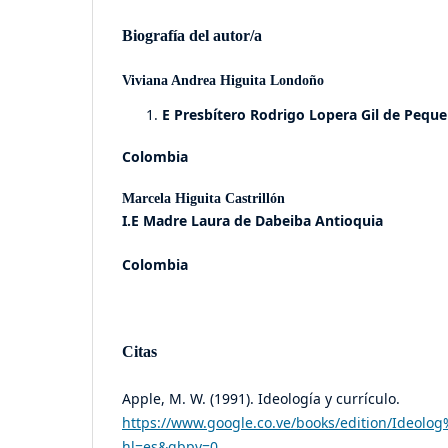
Biografía del autor/a
Viviana Andrea Higuita Londoño
E Presbítero Rodrigo Lopera Gil de Peque
Colombia
Marcela Higuita Castrillón
I.E Madre Laura de Dabeiba Antioquia
Colombia
Citas
Apple, M. W. (1991). Ideología y currículo.
https://www.google.co.ve/books/edition/Ideo
hl=es&gbpv=0