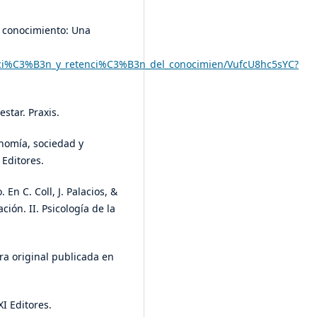
el conocimiento: Una
sici%C3%B3n_y_retenci%C3%B3n_del_conocimien/VufcU8hc5sYC?
star. Praxis.
onomía, sociedad y
 Editores.
. En C. Coll, J. Palacios, &
ción. II. Psicología de la
bra original publicada en
XI Editores.