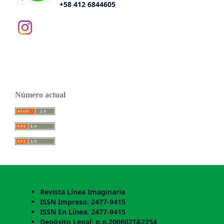
+58 412 6844605
Número actual
Revista Línea Imaginaria
ISSN Impreso: 2477-9415
ISSN En Línea: 2477-9415
Depósito Legal: p.p.200602TA2254