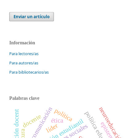
Enviar un artículo
Información
Para lectores/as
Para autores/as
Para bibliotecarios/as
Palabras clave
medios de comunicación
neuroeducación
política
formación docent
política educativa
docente
ética
motivación estudiantil
líder
cultura