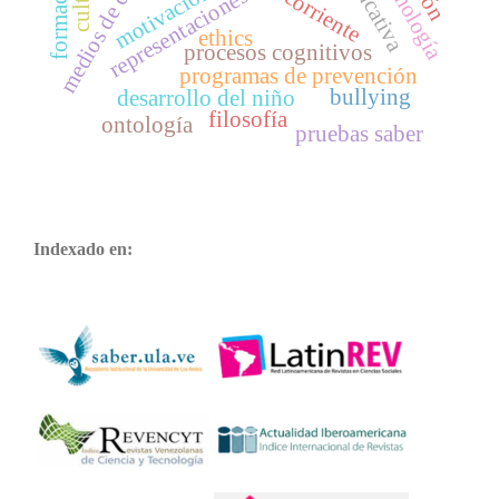
epistemología
representaciones sociales
corriente
ethics
procesos cognitivos
programas de prevención
bullying
desarrollo del niño
filosofía
ontología
pruebas saber
Indexado en: