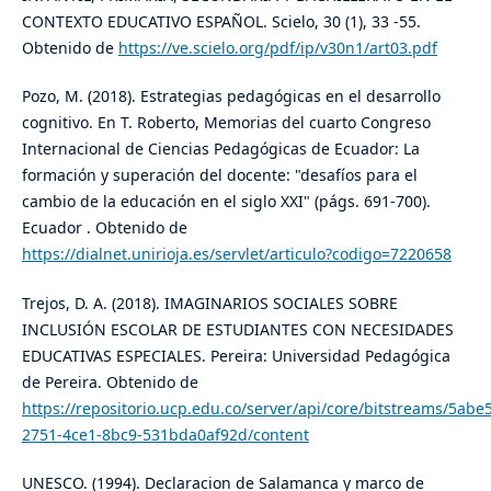
CONTEXTO EDUCATIVO ESPAÑOL. Scielo, 30 (1), 33 -55.
Obtenido de
https://ve.scielo.org/pdf/ip/v30n1/art03.pdf
Pozo, M. (2018). Estrategias pedagógicas en el desarrollo
cognitivo. En T. Roberto, Memorias del cuarto Congreso
Internacional de Ciencias Pedagógicas de Ecuador: La
formación y superación del docente: "desafíos para el
cambio de la educación en el siglo XXI" (págs. 691-700).
Ecuador . Obtenido de
https://dialnet.unirioja.es/servlet/articulo?codigo=7220658
Trejos, D. A. (2018). IMAGINARIOS SOCIALES SOBRE
INCLUSIÓN ESCOLAR DE ESTUDIANTES CON NECESIDADES
EDUCATIVAS ESPECIALES. Pereira: Universidad Pedagógica
de Pereira. Obtenido de
https://repositorio.ucp.edu.co/server/api/core/bitstreams/5abe
2751-4ce1-8bc9-531bda0af92d/content
UNESCO. (1994). Declaracion de Salamanca y marco de