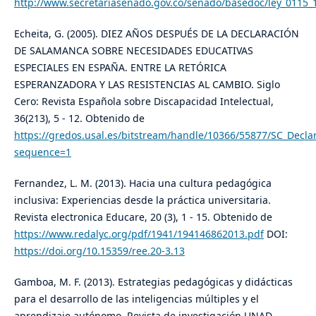
http://www.secretariasenado.gov.co/senado/basedoc/ley_0115_
Echeita, G. (2005). DIEZ AÑOS DESPUÉS DE LA DECLARACIÓN
DE SALAMANCA SOBRE NECESIDADES EDUCATIVAS
ESPECIALES EN ESPAÑA. ENTRE LA RETÓRICA
ESPERANZADORA Y LAS RESISTENCIAS AL CAMBIO. Siglo
Cero: Revista Española sobre Discapacidad Intelectual,
36(213), 5 - 12. Obtenido de
https://gredos.usal.es/bitstream/handle/10366/55877/SC_Decl
sequence=1
Fernandez, L. M. (2013). Hacia una cultura pedagógica
inclusiva: Experiencias desde la práctica universitaria.
Revista electronica Educare, 20 (3), 1 - 15. Obtenido de
https://www.redalyc.org/pdf/1941/194146862013.pdf
DOI:
https://doi.org/10.15359/ree.20-3.13
Gamboa, M. F. (2013). Estrategias pedagógicas y didácticas
para el desarrollo de las inteligencias múltiples y el
aprendizaje autónomo. Revista de investigación UNAD,