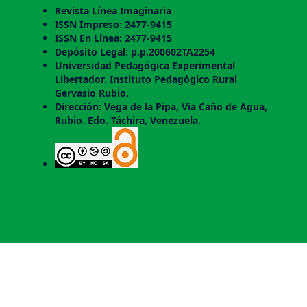
Revista Línea Imaginaria
ISSN Impreso: 2477-9415
ISSN En Línea: 2477-9415
Depósito Legal: p.p.200602TA2254
Universidad Pedagógica Experimental
Libertador. Instituto Pedagógico Rural
Gervasio Rubio.
Dirección: Vega de la Pipa, Via Caño de Agua,
Rubio. Edo. Táchira, Venezuela.