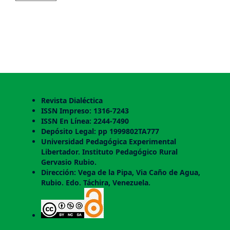
Revista Dialéctica
ISSN Impreso: 1316-7243
ISSN En Línea: 2244-7490
Depósito Legal: pp 1999802TA777
Universidad Pedagógica Experimental
Libertador. Instituto Pedagógico Rural
Gervasio Rubio.
Dirección: Vega de la Pipa, Via Caño de Agua,
Rubio. Edo. Táchira, Venezuela.