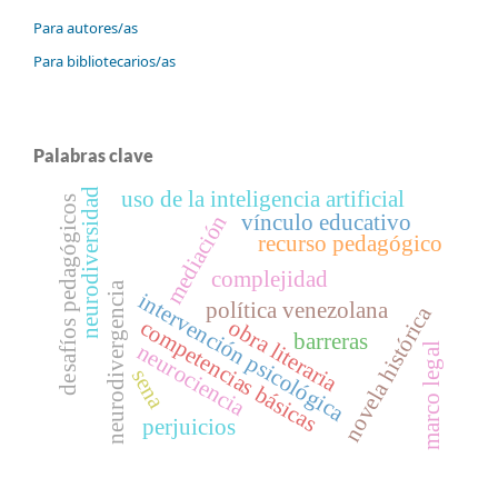
Para autores/as
Para bibliotecarios/as
Palabras clave
neurodiversidad
uso de la inteligencia artificial
desafíos pedagógicos
vínculo educativo
mediación
recurso pedagógico
complejidad
neurodivergencia
intervención psicológica
política venezolana
novela histórica
obra literaria
competencias básicas
barreras
neurociencia
marco legal
sena
perjuicios