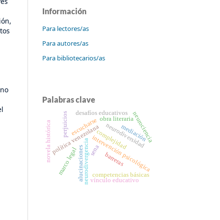
vés
Información
ión,
Para lectores/as
tos
Para autores/as
Para bibliotecarios/as
 no
Palabras clave
el
desafíos educativos
neurociencia
perjuicios
obra literaria
escucharse
novela histórica
neurodiversidad
mediación
política venezolana
complejidad
intervención psicológica
neurodivergencia
sena
alucinaciones
marco legal
barreras
competencias básicas
vínculo educativo