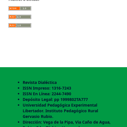
Revista Dialéctica
ISSN Impreso: 1316-7243
ISSN En Línea: 2244-7490
Depósito Legal: pp 1999802TA777
Universidad Pedagógica Experimental
Libertador. Instituto Pedagógico Rural
Gervasio Rubio.
Dirección: Vega de la Pipa, Via Caño de Agua,