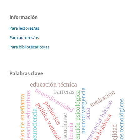
Información
Para lectores/as
Para autores/as
Para bibliotecarios/as
Palabras clave
educación técnica
neurodiversidad
neurodivergencia
barreras
mediación
intervención psicológica
desafíos educativos
modelos de enseñanza
recursos tecnológicos
competencias básicas
perjuicios
política venezolana
sena
neurociencia
novela histórica
escucharse
obra literaria