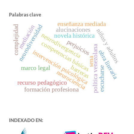
Palabras clave
enseñanza mediada
neurodiversidad
mediación
complejidad
alucinaciones
niños y adultos
neurodivergencia
novela histórica
perjuicios
competencias básicas
política venezolana
intervención psicológica
obra literaria
sena
barreras
marco legal
escucharse
neurociencia
recurso pedagógico
formación profesiona
INDEXADO EN: