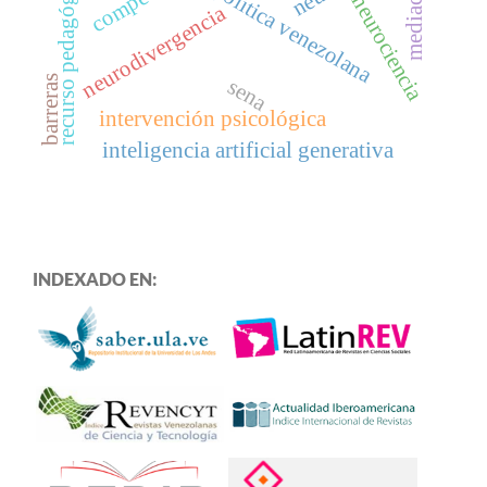
mediación
recurso pedagógico
política venezolana
neurociencia
neurodivergencia
sena
barreras
intervención psicológica
inteligencia artificial generativa
INDEXADO EN: