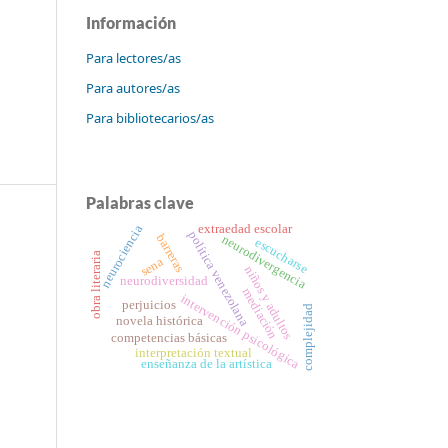
Información
Para lectores/as
Para autores/as
Para bibliotecarios/as
Palabras clave
neurociencia
extraedad escolar
política venezolana
barreras
neurodivergencia
escucharse
obra literaria
sena
niños y adultos
neurodiversidad
mediación
intervención psicológica
perjuicios
complejidad
novela histórica
competencias básicas
interpretación textual
enseñanza de la artística