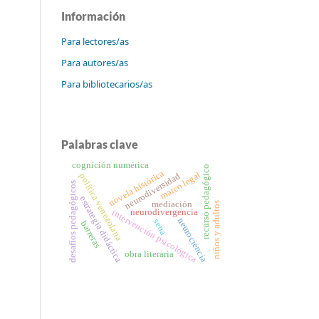
Información
Para lectores/as
Para autores/as
Para bibliotecarios/as
Palabras clave
cognición numérica
recurso pedagógico
novela histórica
marco legal
neurodiversidad
política venezolana
desafíos pedagógicos
estrategia didáctica
mediación
niños y adultos
neurodivergencia
intervención psicológica
neurociencia
sena
barreras
obra literaria