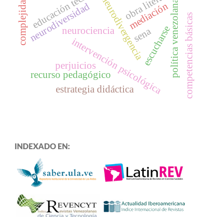
educación técnica
obra literaria
neurodivergencia
complejidad
política venezolana
mediación
neurodiversidad
competencias básicas
escucharse
neurociencia
sena
intervención psicológica
perjuicios
recurso pedagógico
estrategia didáctica
INDEXADO EN: