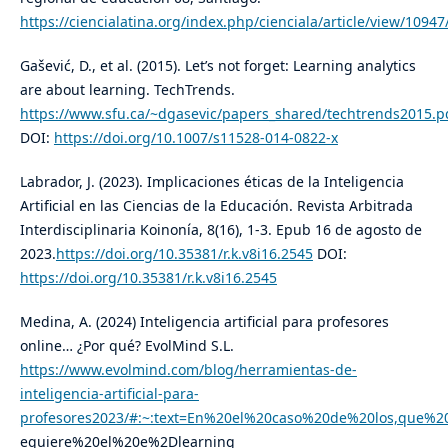
https://ciencialatina.org/index.php/cienciala/article/view/1094
Gašević, D., et al. (2015). Let’s not forget: Learning analytics
are about learning. TechTrends.
https://www.sfu.ca/~dgasevic/papers_shared/techtrends2015.p
DOI:
https://doi.org/10.1007/s11528-014-0822-x
Labrador, J. (2023). Implicaciones éticas de la Inteligencia
Artificial en las Ciencias de la Educación. Revista Arbitrada
Interdisciplinaria Koinonía, 8(16), 1-3. Epub 16 de agosto de
2023.
https://doi.org/10.35381/r.k.v8i16.2545
DOI:
https://doi.org/10.35381/r.k.v8i16.2545
Medina, A. (2024) Inteligencia artificial para profesores
online… ¿Por qué? EvolMind S.L.
https://www.evolmind.com/blog/herramientas-de-
inteligencia-artificial-para-
profesores2023/#:~:text=En%20el%20caso%20de%20los,que%2
equiere%20el%20e%2Dlearning