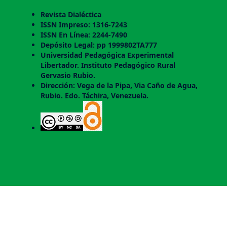
Revista Dialéctica
ISSN Impreso: 1316-7243
ISSN En Línea: 2244-7490
Depósito Legal: pp 1999802TA777
Universidad Pedagógica Experimental
Libertador. Instituto Pedagógico Rural
Gervasio Rubio.
Dirección: Vega de la Pipa, Via Caño de Agua,
Rubio. Edo. Táchira, Venezuela.