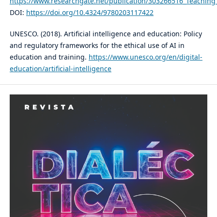
https://www.researchgate.net/publication/303266516_Teaching
DOI:
https://doi.org/10.4324/9780203117422
UNESCO. (2018). Artificial intelligence and education: Policy
and regulatory frameworks for the ethical use of AI in
education and training.
https://www.unesco.org/en/digital-
education/artificial-intelligence