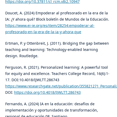
https://doi.org/10.37811/cl_rcm.v8i2.10947
Doucet, A. (2024) Empoderar al profesorado en la era de la
IA: ¿Y ahora qué? Block boletín de Mundos de la Educación.
https://www.ei-ie.org/es/item/28254:empoderar-al-
profesorado-en-la-era-de-la-ia-y-ahora-que
Ertman, P. y Ottenbreit, J. (2011). Bridging the gap between
teaching and learning: Technology-enabled learning
design. Routledge.
Ferguson, R. (2021). Personalized learning: A powerful tool
for equity and excellence. Teachers College Record, 16(6):1-
17. DOI:10.4018/IJWLTT.286743
https://www.researchgate.net/publication/355821271_Personal
DOI:
https://doi.org/10.4018/IJWLTT.286743
Fernando, A. (2024) IA en la educación: desafíos de
implementación y oportunidades de transformación,
regional de educación 08, Santiago.