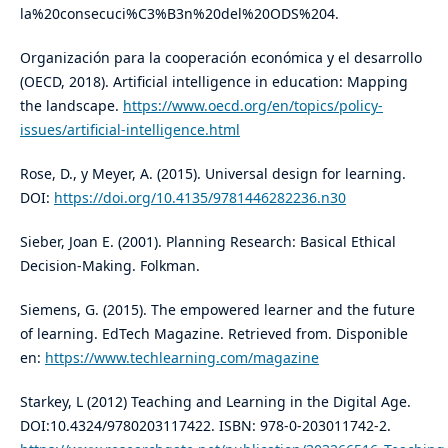
la%20consecuci%C3%B3n%20del%20ODS%204.
Organización para la cooperación económica y el desarrollo
(OECD, 2018). Artificial intelligence in education: Mapping
the landscape.
https://www.oecd.org/en/topics/policy-
issues/artificial-intelligence.html
Rose, D., y Meyer, A. (2015). Universal design for learning.
DOI:
https://doi.org/10.4135/9781446282236.n30
Sieber, Joan E. (2001). Planning Research: Basical Ethical
Decision-Making. Folkman.
Siemens, G. (2015). The empowered learner and the future
of learning. EdTech Magazine. Retrieved from. Disponible
en:
https://www.techlearning.com/magazine
Starkey, L (2012) Teaching and Learning in the Digital Age.
DOI:10.4324/9780203117422. ISBN: 978-0-203011742-2.