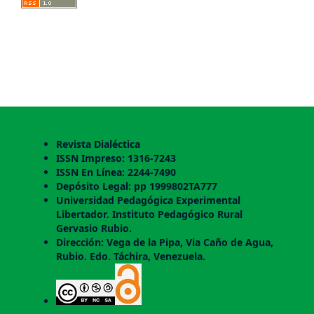
Revista Dialéctica
ISSN Impreso: 1316-7243
ISSN En Línea: 2244-7490
Depósito Legal: pp 1999802TA777
Universidad Pedagógica Experimental
Libertador. Instituto Pedagógico Rural
Gervasio Rubio.
Dirección: Vega de la Pipa, Via Caño de Agua,
Rubio. Edo. Táchira, Venezuela.