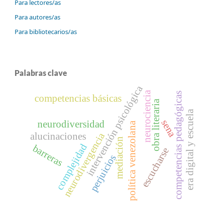
Para lectores/as
Para autores/as
Para bibliotecarios/as
Palabras clave
intervención psicológica
neurociencia
competencias pedagógicas
competencias básicas
obra literaria
era digital y escuela
sena
neurodiversidad
política venezolana
neurodivergencia
alucinaciones
mediación
complejidad
barreras
escucharse
perjuicios