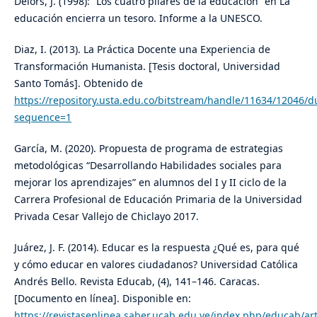
Delors, J. (1998): “Los cuatro pilares de la educación” en La
educación encierra un tesoro. Informe a la UNESCO.
Diaz, I. (2013). La Práctica Docente una Experiencia de
Transformación Humanista. [Tesis doctoral, Universidad
Santo Tomás]. Obtenido de
https://repository.usta.edu.co/bitstream/handle/11634/12046/d
sequence=1
García, M. (2020). Propuesta de programa de estrategias
metodológicas “Desarrollando Habilidades sociales para
mejorar los aprendizajes” en alumnos del I y II ciclo de la
Carrera Profesional de Educación Primaria de la Universidad
Privada Cesar Vallejo de Chiclayo 2017.
Juárez, J. F. (2014). Educar es la respuesta ¿Qué es, para qué
y cómo educar en valores ciudadanos? Universidad Católica
Andrés Bello. Revista Educab, (4), 141–146. Caracas.
[Documento en línea]. Disponible en:
https://revistasenlinea.saber.ucab.edu.ve/index.php/educab/art