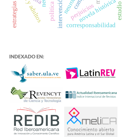
niños y adultos
novela histórica
perjuicios
corresponsabilidad
INDEXADO EN: