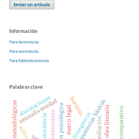
Enviar un artículo
Información
Para lectores/as
Para autores/as
Para bibliotecarios/as
Palabras clave
alucinaciones
barreras
neurodiversidad
competencias básicas
estrategias metodológicas
intervención psicológica
obra literaria
marco legal
estudio comparativo
política venezolana
neurodivergencia
neurociencia
mediación
sena