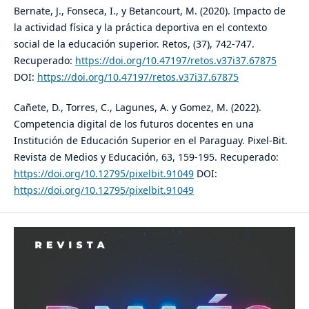
Bernate, J., Fonseca, I., y Betancourt, M. (2020). Impacto de
la actividad física y la práctica deportiva en el contexto
social de la educación superior. Retos, (37), 742-747.
Recuperado:
https://doi.org/10.47197/retos.v37i37.67875
DOI:
https://doi.org/10.47197/retos.v37i37.67875
Cañete, D., Torres, C., Lagunes, A. y Gomez, M. (2022).
Competencia digital de los futuros docentes en una
Institución de Educación Superior en el Paraguay. Pixel-Bit.
Revista de Medios y Educación, 63, 159-195. Recuperado:
https://doi.org/10.12795/pixelbit.91049
DOI:
https://doi.org/10.12795/pixelbit.91049