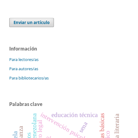
Enviar un artículo
Información
Para lectores/as
Para autores/as
Para bibliotecarios/as
Palabras clave
intervención psicológica
educación técnica
obra literaria
marco legal
sena