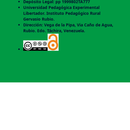
Depósito Legal: pp 1999802TA777
Universidad Pedagógica Experimental
Libertador. Instituto Pedagógico Rural
Gervasio Rubio.
Dirección: Vega de la Pipa, Via Caño de Agua,
Rubio. Edo. Táchira, Venezuela.