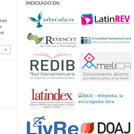
INDEXADO EN:
TIVO
N
24).