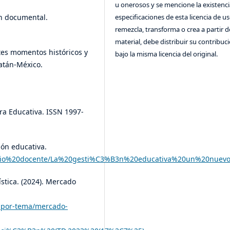
u onerosos y se mencione la existenci
ón documental.
especificaciones de esta licencia de us
remezcla, transforma o crea a partir d
material, debe distribuir su contribuc
ntes momentos históricos y
bajo la misma licencia del original.
atán-México.
gra Educativa. ISSN 1997-
tión educativa.
rtafolio%20docente/La%20gesti%C3%B3n%20educativa%20un%20nue
stica. (2024). Mercado
s-por-tema/mercado-