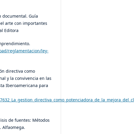
ón documental. Guía
del arte con importantes
al Editora
emprendimiento.
pload/reglamentacion/ley-
tión directiva como
al y la convivencia en las
ista Iberoamericana para
07632_La_gestion_directiva_como_potenciadora_de_la_mejora_del_c
lisis de fuentes: Métodos
o. Alfaomega.