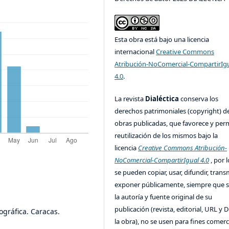
Esta obra está bajo una licencia
internacional
Creative Commons
Atribución-NoComercial-CompartirIg
4.0
.
La revista
Dialéctica
conserva los
derechos patrimoniales (copyright) de
obras publicadas, que favorece y perm
reutilización de los mismos bajo la
licencia
Creative Commons Atribución-
NoComercial-CompartirIgual 4.0
, por l
se pueden copiar, usar, difundir, transm
exponer públicamente, siempre que se
la autoría y fuente original de su
publicación (revista, editorial, URL y 
iográfica. Caracas.
la obra), no se usen para fines comerc