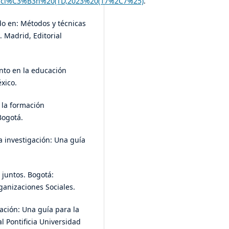
paci%C3%B3n%20(TD,2023%20(17%2C7%25)
.
ido en: Métodos y técnicas
. Madrid, Editorial
nto en la educación
xico.
 la formación
Bogotá.
la investigación: Una guía
 juntos. Bogotá:
ganizaciones Sociales.
gación: Una guía para la
al Pontificia Universidad