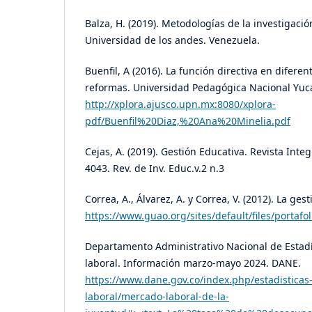
Balza, H. (2019). Metodologías de la investigaci
Universidad de los andes. Venezuela.
Buenfil, A (2016). La función directiva en difere
reformas. Universidad Pedagógica Nacional Yuc
http://xplora.ajusco.upn.mx:8080/xplora-
pdf/Buenfil%20Diaz,%20Ana%20Minelia.pdf
Cejas, A. (2019). Gestión Educativa. Revista Inte
4043. Rev. de Inv. Educ.v.2 n.3
Correa, A., Álvarez, A. y Correa, V. (2012). La ges
https://www.guao.org/sites/default/files/po
Departamento Administrativo Nacional de Estadí
laboral. Información marzo-mayo 2024. DANE.
https://www.dane.gov.co/index.php/estadistica
laboral/mercado-laboral-de-la-