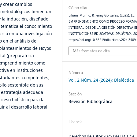
 y crear cambios
Cómo citar
s metodológicos tienen un
Liliana Murillo, & Jenny González. (2025). EL
y la inducción, diseñado
EMPRENDIMIENTO COMO PROCESO FORMA
stemática el conocimiento
INTEGRAL DESDE LA GESTIÓN DIRECTIVA E
marcó en una investigación
INSTITUCIONES EDUCATIVAS.
DIALÉCTICA
,
2
(
https://doi.org/10.56219/dialctica.v2i24.3489
 en el análisis de
os planteamientos de Hoyos
Más formatos de cita
tal (preparatoria-
el emprendimiento como
ctiva en instituciones
Número
estudiantes competentes,
Vol. 2 Núm. 24 (2024): Dialéctica
ollo sostenible de sus
 estrategia adecuada
Sección
ceso holístico para la
Revisión Bibliográfica
r al desarrollo laboral
Licencia
Derechos de autor 2025 DIALÉCTICA