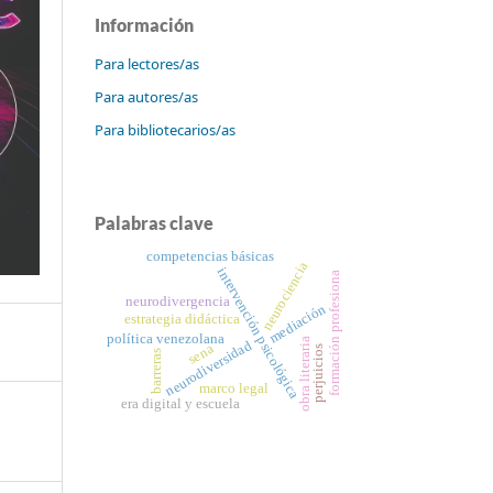
Información
Para lectores/as
Para autores/as
Para bibliotecarios/as
Palabras clave
competencias básicas
neurociencia
intervención psicológica
formación profesiona
neurodivergencia
mediación
estrategia didáctica
política venezolana
obra literaria
neurodiversidad
sena
perjuicios
barreras
marco legal
era digital y escuela