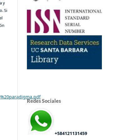
a y
o. Si
el
ión
vo%20paradigma.pdf
Redes Sociales
+584121131459