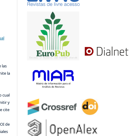
ual
 las
ite la
o cual
itir y
 cite
DOI de
iales