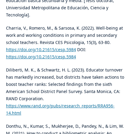
educación básica secundaria y media. [Tesis doctoral,
Universidad Metropolitana de Educación, Ciencia y
Tecnología].
Charria, V., Romero, M., & Sarsosa, K. (2022). Well-being at
work and working conditions in primary and secondary
school teachers. Revista CES Psicologia, 15(3), 63-80.
https://doi.org/10.21615/cesp.5984
DOI:
https://doi.org/10.21615/cesp.5984
Diliberti, M. K., & Schwartz, H. L. (2023). Educator turnover
has markedly increased, but districts have taken actions to
boost teacher ranks: Selected findings from the sixth
American School District Panel Survey. Santa Monica, CA:
RAND Corporation.
https://www.rand.org/pubs/research_reports/RRA956-
14.html
Donthu, N., Kumar, S., Mukherjee, D., Pandey, N., & Lim, W.
M. (2021). How to conduct a bibliometric analysis: An