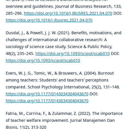
overview and guidelines. Journal of Business Research, 133,
285–296.
https://doi.org/10.1016/J.JBUSRES.2021.04.070
DOI:
https://doi.org/10.1016/j.jbusres.2021.04.070
Dusdal, J., & Powell, J. J. W. (2021). Benefits, motivations, and
challenges of international collaborative research: A
sociology of science case study. Science & Public Policy,
48(2), 235–245.
https://doi.org/10.1093/scipol/scab010
DOI:
https://doi.org/10.1093/scipol/scab010
Evers, W. J. G., Tomic, W., & Brouwers, A. (2004). Burnout
among teachers: Students’ and teachers’ perceptions
compared. School Psychology International, 25(2), 131–148.
https://doi.org/10.1177/0143034304043670
DOI:
https://doi.org/10.1177/0143034304043670
Fatria, M., Corrina, F., & Zulammar, Z. (2022). The importance
of teacher welfare improvement. Jurnal Manajemen Dan
Bisnis, 11(2), 313-320