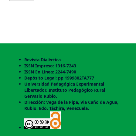
Revista Dialéctica
ISSN Impreso: 1316-7243
ISSN En Línea: 2244-7490
Depósito Legal: pp 1999802TA777
Universidad Pedagógica Experimental
Libertador. Instituto Pedagógico Rural
Gervasio Rubio.
Dirección: Vega de la Pipa, Via Caño de Agua,
Rubio. Edo. Táchira, Venezuela.