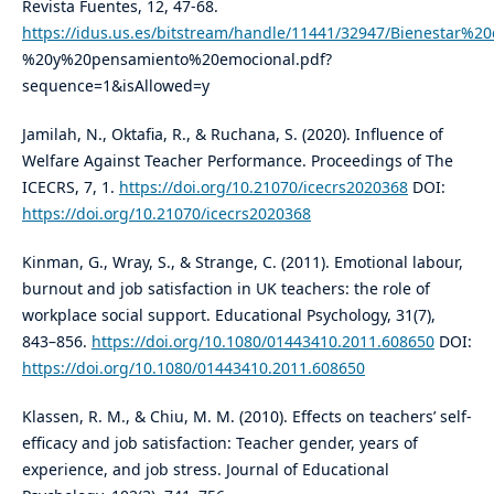
Revista Fuentes, 12, 47-68.
https://idus.us.es/bitstream/handle/11441/32947/Bienestar%2
%20y%20pensamiento%20emocional.pdf?
sequence=1&isAllowed=y
Jamilah, N., Oktafia, R., & Ruchana, S. (2020). Influence of
Welfare Against Teacher Performance. Proceedings of The
ICECRS, 7, 1.
https://doi.org/10.21070/icecrs2020368
DOI:
https://doi.org/10.21070/icecrs2020368
Kinman, G., Wray, S., & Strange, C. (2011). Emotional labour,
burnout and job satisfaction in UK teachers: the role of
workplace social support. Educational Psychology, 31(7),
843–856.
https://doi.org/10.1080/01443410.2011.608650
DOI:
https://doi.org/10.1080/01443410.2011.608650
Klassen, R. M., & Chiu, M. M. (2010). Effects on teachers’ self-
efficacy and job satisfaction: Teacher gender, years of
experience, and job stress. Journal of Educational