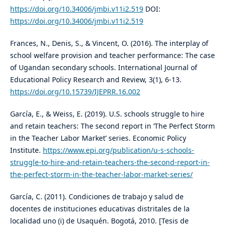
https://doi.org/10.34006/jmbi.v11i2.519
DOI:
https://doi.org/10.34006/jmbi.v11i2.519
Frances, N., Denis, S., & Vincent, O. (2016). The interplay of
school welfare provision and teacher performance: The case
of Ugandan secondary schools. International Journal of
Educational Policy Research and Review, 3(1), 6-13.
https://doi.org/10.15739/IJEPRR.16.002
García, E., & Weiss, E. (2019). U.S. schools struggle to hire
and retain teachers: The second report in ‘The Perfect Storm
in the Teacher Labor Market’ series. Economic Policy
Institute.
https://www.epi.org/publication/u-s-schools-
struggle-to-hire-and-retain-teachers-the-second-report-in-
the-perfect-storm-in-the-teacher-labor-market-series/
García, C. (2011). Condiciones de trabajo y salud de
docentes de instituciones educativas distritales de la
localidad uno (i) de Usaquén. Bogotá, 2010. [Tesis de