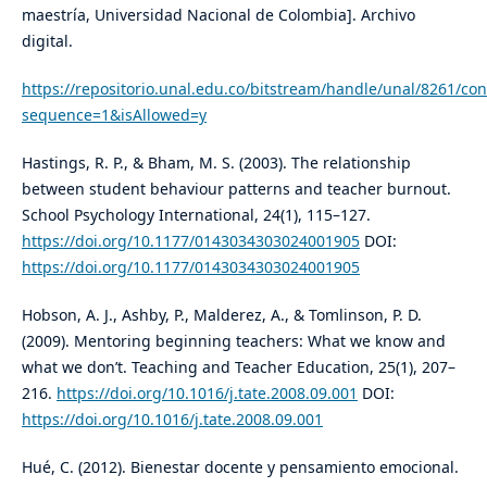
maestría, Universidad Nacional de Colombia]. Archivo
digital.
https://repositorio.unal.edu.co/bitstream/handle/unal/8261/co
sequence=1&isAllowed=y
Hastings, R. P., & Bham, M. S. (2003). The relationship
between student behaviour patterns and teacher burnout.
School Psychology International, 24(1), 115–127.
https://doi.org/10.1177/0143034303024001905
DOI:
https://doi.org/10.1177/0143034303024001905
Hobson, A. J., Ashby, P., Malderez, A., & Tomlinson, P. D.
(2009). Mentoring beginning teachers: What we know and
what we don’t. Teaching and Teacher Education, 25(1), 207–
216.
https://doi.org/10.1016/j.tate.2008.09.001
DOI:
https://doi.org/10.1016/j.tate.2008.09.001
Hué, C. (2012). Bienestar docente y pensamiento emocional.