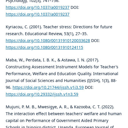
Psychology, 102(3), 741–756.
https://doi.org/10.1037/a0019237
DOI:
https://doi.org/10.1037/a0019237
Kyriacou, C. (2001). Teacher stress: Directions for future
research. Educational Review, 53(1), 27–35.
https://doi.org/10.1080/00131910120033628
DOI:
https://doi.org/10.1080/00131910124115
Maba, W., Perdata, I. B. K., & Astawa, I. N. (2017).
Constructing Assessment Instrument Models for Teacher’s
Performance, Welfare and Education Quality. International
Journal of Social Sciences and Humanities (IJSSH), 1(3), 88-
96.
https://doi.org/10.21744/ijssh.v1i3.59
DOI:
https://doi.org/10.29332/ijssh.v1n3.59
Mujuni, P. M. B., Mwesigye, A. R., & Kazooba, C. T. (2022).
The interaction effect between teachers’ welfare and human
capital on Performance of Government Aided Primary
Schools in Isingiro district, Uganda. European Journal of