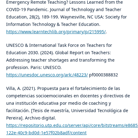
Emergency Remote Teaching? Lessons Learned from the
COVID-19 Pandemic. Journal of Technology and Teacher
Education, 28(2), 189-199. Waynesville, NC USA: Society for
Information Technology & Teacher Education.
https://www.learntechlib.org/primary/p/215995/
.
UNESCO & International Task Force on Teachers for
Education 2030. (2024). Global Report on Teachers:
Addressing teacher shortages and transforming the
profession. Paris: UNESCO.
https://unesdoc.unesco.org/ark:/48223/
pf0000388832
Villa, A. (2021). Propuesta para el fortalecimiento de las
competencias socioemocionales en docentes y directivos de
una institución educativa por medio de coaching y
facilitación. [Tesis de maestría, Universidad Tecnológica de
Pereira]. Archivo digital.
https://repositorio.utp.edu.co/server/api/core/bitstreams/e8685
122e-40c9-bd0d-1e57f02b8adf/content