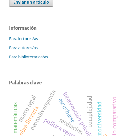
Enviar un artículo
Información
Para lectores/as
Para autores/as
Para bibliotecarios/as
Palabras clave
neurodivergencia
intervención psicológica
marco legal
complejidad
estudio comparativo
escucharse
neurodiversidad
formación matemáticas
obra literaria
política venezolana
mediación