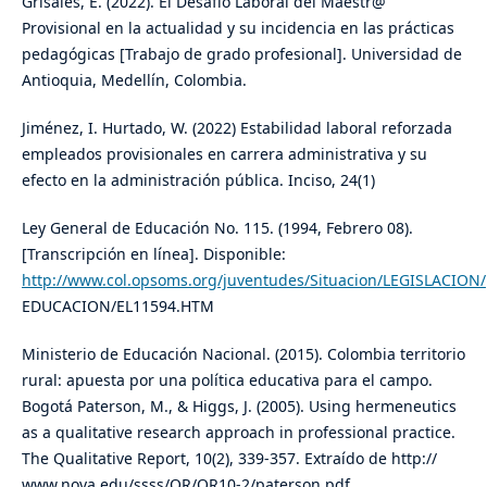
Grisales, E. (2022). El Desafío Laboral del Maestr@
Provisional en la actualidad y su incidencia en las prácticas
pedagógicas [Trabajo de grado profesional]. Universidad de
Antioquia, Medellín, Colombia.
Jiménez, I. Hurtado, W. (2022) Estabilidad laboral reforzada
empleados provisionales en carrera administrativa y su
efecto en la administración pública. Inciso, 24(1)
Ley General de Educación No. 115. (1994, Febrero 08).
[Transcripción en línea]. Disponible:
http://www.col.opsoms.org/juventudes/Situacion/LEGISLACION/
EDUCACION/EL11594.HTM
Ministerio de Educación Nacional. (2015). Colombia territorio
rural: apuesta por una política educativa para el campo.
Bogotá Paterson, M., & Higgs, J. (2005). Using hermeneutics
as a qualitative research approach in professional practice.
The Qualitative Report, 10(2), 339-357. Extraído de http://
www.nova.edu/ssss/QR/QR10-2/paterson.pdf.