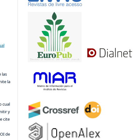
ual
 las
ite la
o cual
itir y
 cite
DOI de