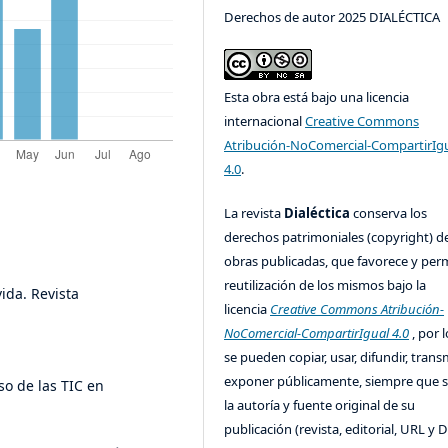
Derechos de autor 2025 DIALÉCTICA
Esta obra está bajo una licencia
internacional
Creative Commons
Atribución-NoComercial-CompartirIg
4.0
.
La revista
Dialéctica
conserva los
derechos patrimoniales (copyright) de
obras publicadas, que favorece y perm
reutilización de los mismos bajo la
vida. Revista
licencia
Creative Commons Atribución-
NoComercial-CompartirIgual 4.0
, por l
se pueden copiar, usar, difundir, transm
exponer públicamente, siempre que se
so de las TIC en
la autoría y fuente original de su
publicación (revista, editorial, URL y 