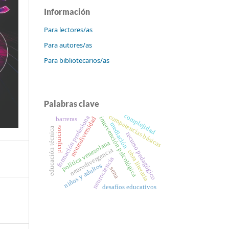
Información
Para lectores/as
Para autores/as
Para bibliotecarios/as
Palabras clave
complejidad
competencias básicas
formación profesiona
intervención psicológica
neurodiversidad
barreras
mediación
perjuicios
educación técnica
recurso pedagógico
política venezolana
neurodivergencia
obra literaria
neurociencia
niños y adultos
sena
desafíos educativos