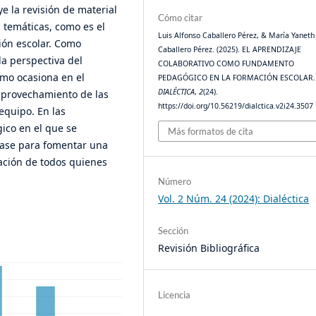
e la revisión de material
Cómo citar
s temáticas, como es el
Luis Alfonso Caballero Pérez, & María Yaneth
ión escolar. Como
Caballero Pérez. (2025). EL APRENDIZAJE
la perspectiva del
COLABORATIVO COMO FUNDAMENTO
smo ocasiona en el
PEDAGÓGICO EN LA FORMACIÓN ESCOLAR.
DIALÉCTICA
,
2
(24).
 aprovechamiento de las
https://doi.org/10.56219/dialctica.v2i24.3507
equipo. En las
ico en el que se
Más formatos de cita
base para fomentar una
ación de todos quienes
Número
Vol. 2 Núm. 24 (2024): Dialéctica
Sección
Revisión Bibliográfica
Licencia