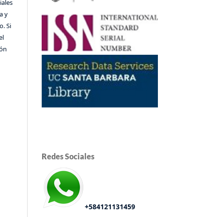
iales
a y
o. Si
el
ión
Redes Sociales
+584121131459