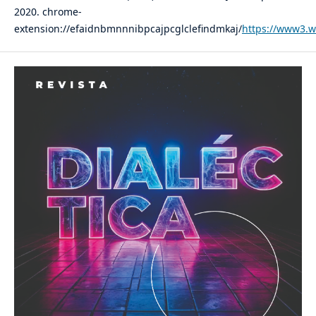
2020. chrome-
extension://efaidnbmnnnibpcajpcglclefindmkaj/
https://www3.w