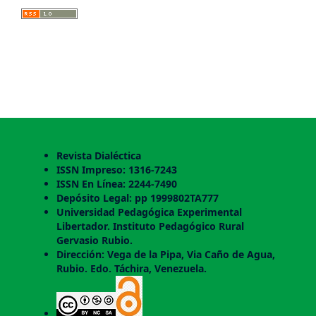
Revista Dialéctica
ISSN Impreso: 1316-7243
ISSN En Línea: 2244-7490
Depósito Legal: pp 1999802TA777
Universidad Pedagógica Experimental
Libertador. Instituto Pedagógico Rural
Gervasio Rubio.
Dirección: Vega de la Pipa, Via Caño de Agua,
Rubio. Edo. Táchira, Venezuela.