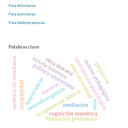
Para lectores/as
Para autores/as
Para bibliotecarios/as
Palabras clave
novela histórica
modelos de enseñanza
intervención psicológica
obra literaria
recurso pedagógico
perjuicios
política venezolana
neurodiversidad
neurociencia
complejidad
barreras
neurodivergencia
competencias básicas
sena
mediación
cognición numérica
formación profesiona