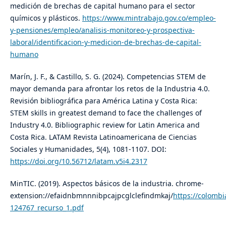
medición de brechas de capital humano para el sector
químicos y plásticos.
https://www.mintrabajo.gov.co/empleo-
y-pensiones/empleo/analisis-monitoreo-y-prospectiva-
laboral/identificacion-y-medicion-de-brechas-de-capital-
humano
Marín, J. F., & Castillo, S. G. (2024). Competencias STEM de
mayor demanda para afrontar los retos de la Industria 4.0.
Revisión bibliográfica para América Latina y Costa Rica:
STEM skills in greatest demand to face the challenges of
Industry 4.0. Bibliographic review for Latin America and
Costa Rica. LATAM Revista Latinoamericana de Ciencias
Sociales y Humanidades, 5(4), 1081-1107. DOI:
https://doi.org/10.56712/latam.v5i4.2317
MinTIC. (2019). Aspectos básicos de la industria. chrome-
extension://efaidnbmnnnibpcajpcglclefindmkaj/
https://colombia
124767_recurso_1.pdf