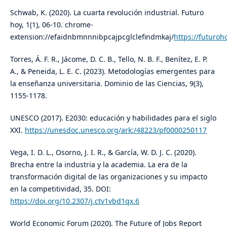
Schwab, K. (2020). La cuarta revolución industrial. Futuro
hoy, 1(1), 06-10. chrome-
extension://efaidnbmnnnibpcajpcglclefindmkaj/
https://futuroh
Torres, Á. F. R., Jácome, D. C. B., Tello, N. B. F., Benítez, E. P.
A., & Peneida, L. E. C. (2023). Metodologías emergentes para
la enseñanza universitaria. Dominio de las Ciencias, 9(3),
1155-1178.
UNESCO (2017). E2030: educación y habilidades para el siglo
XXI.
https://unesdoc.unesco.org/ark:/48223/pf0000250117
Vega, I. D. L., Osorno, J. I. R., & García, W. D. J. C. (2020).
Brecha entre la industria y la academia. La era de la
transformación digital de las organizaciones y su impacto
en la competitividad, 35. DOI:
https://doi.org/10.2307/j.ctv1vbd1qx.6
World Economic Forum (2020). The Future of Jobs Report