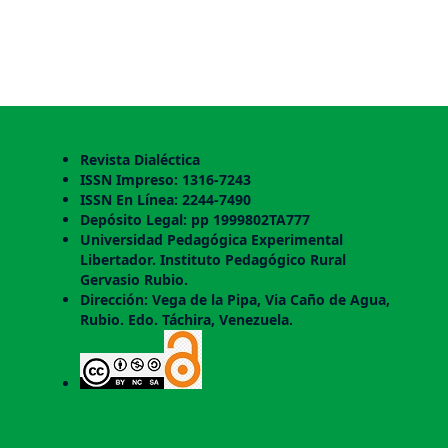
Revista Dialéctica
ISSN Impreso: 1316-7243
ISSN En Línea: 2244-7490
Depósito Legal: pp 1999802TA777
Universidad Pedagógica Experimental
Libertador. Instituto Pedagógico Rural
Gervasio Rubio.
Dirección: Vega de la Pipa, Via Caño de Agua,
Rubio. Edo. Táchira, Venezuela.