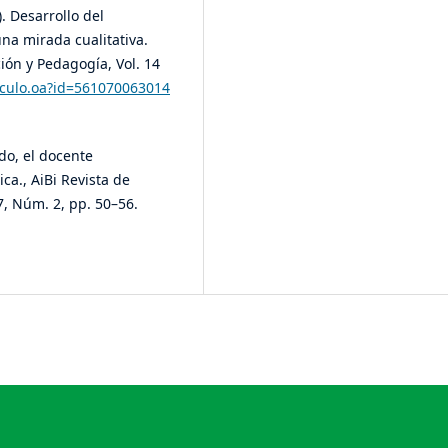
). Desarrollo del
una mirada cualitativa.
ión y Pedagogía, Vol. 14
ticulo.oa?id=561070063014
do, el docente
ca., AiBi Revista de
7, Núm. 2, pp. 50–56.