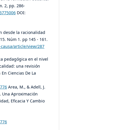
m. 2, pp. 286-
66775006
DOI:
n desde la racionalidad
 15. Núm 1. pp 145 - 161.
-causa/article/view/287
ica pedagógica en el nivel
calidad: una revisión
n En Ciencias De La
.776
Area, M., & Adell, J.
o. Una Aproximación
idad, Eficacia Y Cambio
.776