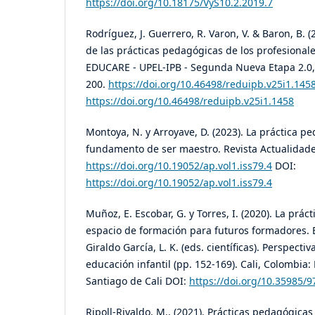
https://doi.org/10.18175/VyS10.2.2019.7
Rodríguez, J. Guerrero, R. Varon, V. & Baron, B. 
de las prácticas pedagógicas de los profesionale
EDUCARE - UPEL-IPB - Segunda Nueva Etapa 2.0, 
200.
https://doi.org/10.46498/reduipb.v25i1.145
https://doi.org/10.46498/reduipb.v25i1.1458
Montoya, N. y Arroyave, D. (2023). La práctica 
fundamento de ser maestro. Revista Actualidade
https://doi.org/10.19052/ap.vol1.iss79.4
DOI:
https://doi.org/10.19052/ap.vol1.iss79.4
Muñoz, E. Escobar, G. y Torres, I. (2020). La prá
espacio de formación para futuros formadores. E
Giraldo García, L. K. (eds. científicas). Perspect
educación infantil (pp. 152-169). Cali, Colombia:
Santiago de Cali DOI:
https://doi.org/10.35985/
Ripoll-Rivaldo, M., (2021). Prácticas pedagógica