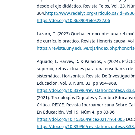
desde el eje didáctico. Revista Telos, Vol. 23, Nú
304.
https://www.redalyc.org/articulo.oa?id=993
https://doi.org/10.36390/telos232.06
Lazaro, C. (2023) Quehacer docente: una reflexió
de currículo practico. Revista Honoris causa. Vol
https://revista.uny.edu.ve/ojs/index.php/honoris
Aguado, L. Harvey, D. & Palacios, F. (2024). Práct
superior, retos actuales para una enseñanza de 
sistemática. Horizontes. Revista De Investigació
Educación, Vol. 8, Núm. 33, pp 954–968.
https://doi.org/10.33996/revistahorizontes.v8i33
(2021). Tecnologías Digitales y Cambio Educativ
Crítica. REICE. Revista Iberoamericana Sobre Cal
En Educación, Vol 19, Núm 4, pp 83-96
https://doi.org/10.15366/reice2021.19.4.005
DOI:
https://doi.org/10.33996/revistahorizontes.v8i33