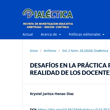
Actual
Acerca de
Políticas editoriales
Inicio
/
Archivos
/
Vol. 2 Núm. 24 (2024): Dialéctica
DESAFÍOS EN LA PRÁCTICA
REALIDAD DE LOS DOCENTE
Krystel Jaritza Henao Diaz
https://doi.org/10.56219/dialctica.v2i24.352
DOI: