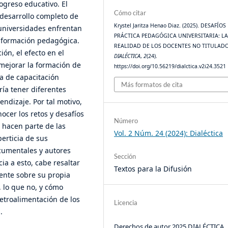
ogreso educativo. El
Cómo citar
 desarrollo completo de
Krystel Jaritza Henao Diaz. (2025). DESAFÍOS
 universidades enfrentan
PRÁCTICA PEDAGÓGICA UNIVERSITARIA: L
n formación pedagógica.
REALIDAD DE LOS DOCENTES NO TITULADO
ón, el efecto en el
DIALÉCTICA
,
2
(24).
mejorar la formación de
https://doi.org/10.56219/dialctica.v2i24.3521
ia de capacitación
Más formatos de cita
ría tener diferentes
ndizaje. Por tal motivo,
ocer los retos y desafíos
Número
 hacen parte de las
Vol. 2 Núm. 24 (2024): Dialéctica
erticia de sus
cumentales y autores
Sección
a a esto, cabe resaltar
Textos para la Difusión
ente sobre su propia
 lo que no, y cómo
retroalimentación de los
Licencia
.
Derechos de autor 2025 DIALÉCTICA