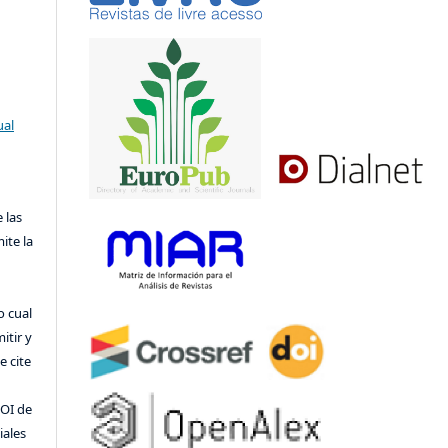
ual
 las
ite la
o cual
itir y
 cite
DOI de
iales