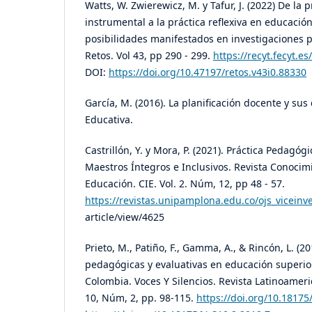
Watts, W. Zwierewicz, M. y Tafur, J. (2022) De la
instrumental a la práctica reflexiva en educación 
posibilidades manifestados en investigaciones 
Retos. Vol 43, pp 290 - 299.
https://recyt.fecyt.e
DOI:
https://doi.org/10.47197/retos.v43i0.88330
García, M. (2016). La planificación docente y sus 
Educativa.
Castrillón, Y. y Mora, P. (2021). Práctica Pedagó
Maestros Íntegros e Inclusivos. Revista Conocimi
Educación. CIE. Vol. 2. Núm, 12, pp 48 - 57.
https://revistas.unipamplona.edu.co/ojs_viceinv
article/view/4625
Prieto, M., Patiño, F., Gamma, A., & Rincón, L. (20
pedagógicas y evaluativas en educación superio
Colombia. Voces Y Silencios. Revista Latinoamer
10, Núm, 2, pp. 98-115.
https://doi.org/10.18175