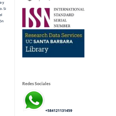
a y
o. Si
el
ión
Redes Sociales
+584121131459