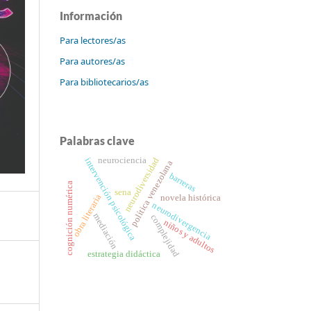
Información
Para lectores/as
Para autores/as
Para bibliotecarios/as
Palabras clave
neurociencia
neurodiversidad
intervención psicológica
política venezolana
barreras
cognición numérica
sena
obra literaria
novela histórica
neurodivergencia
mediación
complejidad
niños y adultos
estrategia didáctica