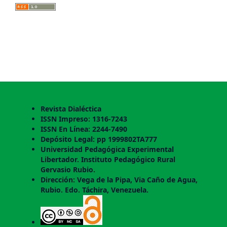
Revista Dialéctica
ISSN Impreso: 1316-7243
ISSN En Línea: 2244-7490
Depósito Legal: pp 1999802TA777
Universidad Pedagógica Experimental
Libertador. Instituto Pedagógico Rural
Gervasio Rubio.
Dirección: Vega de la Pipa, Via Caño de Agua,
Rubio. Edo. Táchira, Venezuela.