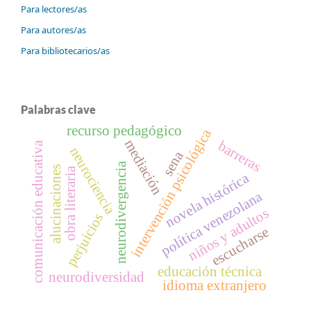
Para lectores/as
Para autores/as
Para bibliotecarios/as
Palabras clave
recurso pedagógico
intervención psicológica
mediación
barreras
comunicación educativa
neurociencia
sena
neurodivergencia
alucinaciones
obra literaria
novela histórica
política venezolana
niños y adultos
perjuicios
escucharse
educación técnica
neurodiversidad
idioma extranjero