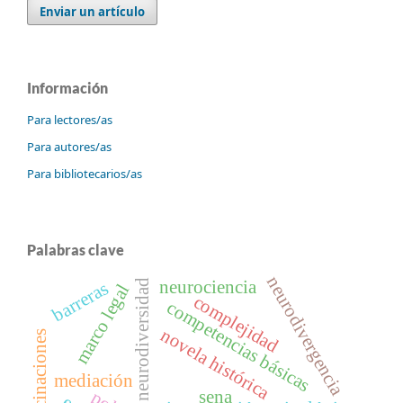
Enviar un artículo
Información
Para lectores/as
Para autores/as
Para bibliotecarios/as
Palabras clave
neurodivergencia
neurociencia
neurodiversidad
barreras
marco legal
complejidad
competencias básicas
novela histórica
alucinaciones
mediación
sena