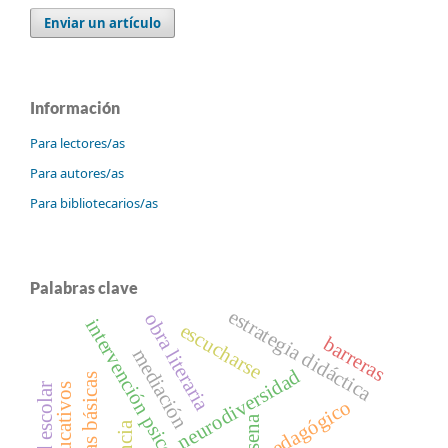
Enviar un artículo
Información
Para lectores/as
Para autores/as
Para bibliotecarios/as
Palabras clave
estrategia didáctica
obra literaria
intervención psicológica
escucharse
barreras
mediación
neurodiversidad
recurso pedagógico
sena