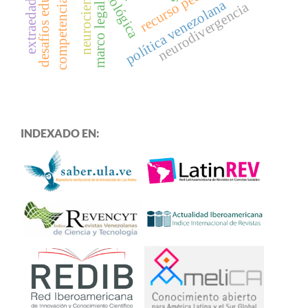
competencias básicas
desafíos educativos
extraedad escolar
neurociencia
política venezolana
neurodivergencia
marco legal
INDEXADO EN: