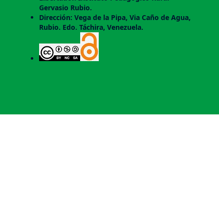
Gervasio Rubio.
Dirección: Vega de la Pipa, Via Caño de Agua,
Rubio. Edo. Táchira, Venezuela.