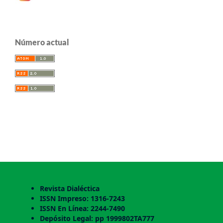
Número actual
Revista Dialéctica
ISSN Impreso: 1316-7243
ISSN En Línea: 2244-7490
Depósito Legal: pp 1999802TA777