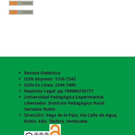
Revista Dialéctica
ISSN Impreso: 1316-7243
ISSN En Línea: 2244-7490
Depósito Legal: pp 1999802TA777
Universidad Pedagógica Experimental
Libertador. Instituto Pedagógico Rural
Gervasio Rubio.
Dirección: Vega de la Pipa, Via Caño de Agua,
Rubio. Edo. Táchira, Venezuela.