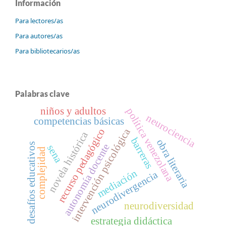
Información
Para lectores/as
Para autores/as
Para bibliotecarios/as
Palabras clave
niños y adultos
política venezolana
neurociencia
competencias básicas
intervención psicológica
recurso pedagógico
novela histórica
barreras
obra literaria
desafíos educativos
autonomía docente
sena
complejidad
mediación
neurodivergencia
neurodiversidad
estrategia didáctica