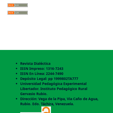
Revista Dialéctica
ISSN Impreso: 1316-7243
ISSN En Línea: 2244-7490
Depósito Legal: pp 1999802TA777
Universidad Pedagógica Experimental
Libertador. Instituto Pedagógico Rural
Gervasio Rubio.
Dirección: Vega de la Pipa, Via Caño de Agua,
Rubio. Edo. Táchira, Venezuela.