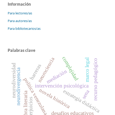
Información
Para lectores/as
Para autores/as
Para bibliotecarios/as
Palabras clave
complejidad
neurociencia
marco legal
recurso pedagógico
neurodiversidad
barreras
neurodivergencia
mediación
política venezolana
intervención psicológica
novela histórica
estrategia didáctica
sena
obra literaria
perjuicios
desafíos educativos