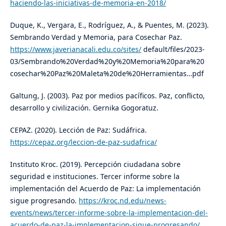
haciendo-las-iniciativas-de-memoria-en-2018/
Duque, K., Vergara, E., Rodríguez, A., & Puentes, M. (2023).
Sembrando Verdad y Memoria, para Cosechar Paz.
https://www.javerianacali.edu.co/sites/
default/files/2023-
03/Sembrando%20Verdad%20y%20Memoria%20para%20
cosechar%20Paz%20Maleta%20de%20Herramientas…pdf
Galtung, J. (2003). Paz por medios pacíficos. Paz, conflicto,
desarrollo y civilización. Gernika Gogoratuz.
CEPAZ. (2020). Lección de Paz: Sudáfrica.
https://cepaz.org/leccion-de-paz-sudafrica/
Instituto Kroc. (2019). Percepción ciudadana sobre
seguridad e instituciones. Tercer informe sobre la
implementación del Acuerdo de Paz: La implementación
sigue progresando.
https://kroc.nd.edu/news-
events/news/tercer-informe-sobre-la-implementacion-del-
acuerdo-de-paz-la-implementacion-sigue-progresando/