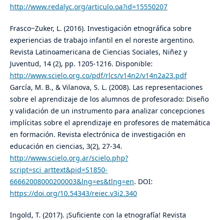
http://www.redalyc.org/articulo.oa?id=15550207
Frasco‒Zuker, L. (2016). Investigación etnográfica sobre
experiencias de trabajo infantil en el noreste argentino.
Revista Latinoamericana de Ciencias Sociales, Niñez y
Juventud, 14 (2), pp. 1205-1216. Disponible:
http://www.scielo.org.co/pdf/rlcs/v14n2/v14n2a23.pdf
García, M. B., & Vilanova, S. L. (2008). Las representaciones
sobre el aprendizaje de los alumnos de profesorado: Diseño
y validación de un instrumento para analizar concepciones
implícitas sobre el aprendizaje en profesores de matemática
en formación. Revista electrónica de investigación en
educación en ciencias, 3(2), 27-34.
http://www.scielo.org.ar/scielo.php?
script=sci_arttext&pid=S1850-
66662008000200003&lng=es&tlng=en
. DOI:
https://doi.org/10.54343/reiec.v3i2.340
Ingold, T. (2017). ¡Suficiente con la etnografía! Revista