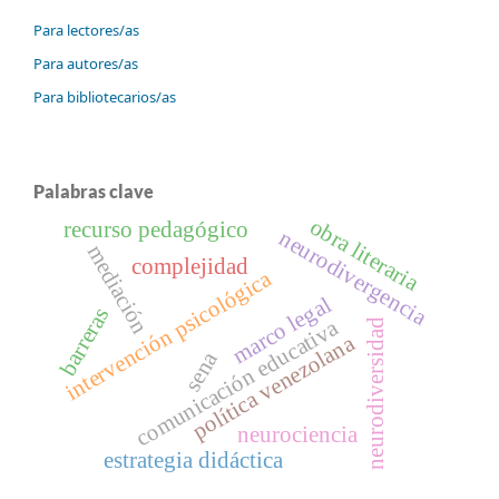
Para lectores/as
Para autores/as
Para bibliotecarios/as
Palabras clave
obra literaria
recurso pedagógico
neurodivergencia
mediación
complejidad
intervención psicológica
marco legal
barreras
comunicación educativa
neurodiversidad
política venezolana
sena
neurociencia
estrategia didáctica