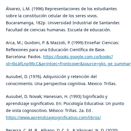
Álvarez, L.M. (1996) Representaciones de los estudiantes
sobre la constitución celular de los seres vivos.
Bucaramanga, 182p. Universidad Industrial de Santander.
Facultad de ciencias humanas. Escuela de educación.
Arca, M.; Guidoni, P. & Mazzoli, P. (1999) Enseñar Ciencias:
Reflexiones para una Educación Científica de Base.
Barcelona: Paidos.
https://books.google.com.co/books?
id=tbLkfLnp9RcC&printsec=frontcover&source=gbs_ge_summa
Ausubel, D. (1976). Adquisición y retención del
conocimiento. Una perspectiva cognitiva. Mexico: Trillas.
Ausubel, D. Novak; Hanesian, H. (1993) Significado y
aprendizaje significativo. En: Psicología Educativa: Un punto
de vista cognoscitivo. México: Trillas. 2a. Ed .
https://www.aprendizajesignificativo.com/libros/
Becerra, C. M. B., Albano, D. C. S., & Vásquez, N. D. (2020).