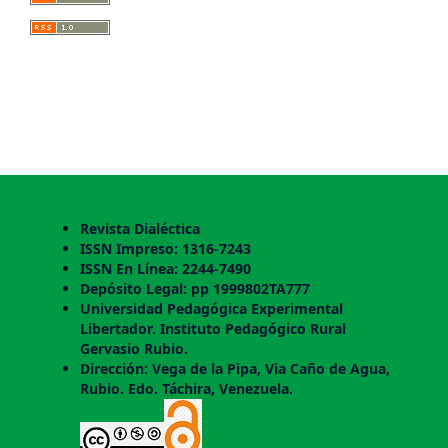
Revista Dialéctica
ISSN Impreso: 1316-7243
ISSN En Línea: 2244-7490
Depósito Legal: pp 1999802TA777
Universidad Pedagógica Experimental
Libertador. Instituto Pedagógico Rural
Gervasio Rubio.
Dirección: Vega de la Pipa, Via Caño de Agua,
Rubio. Edo. Táchira, Venezuela.