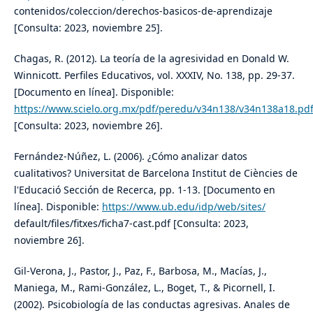
contenidos/coleccion/derechos-basicos-de-aprendizaje
[Consulta: 2023, noviembre 25].
Chagas, R. (2012). La teoría de la agresividad en Donald W.
Winnicott. Perfiles Educativos, vol. XXXIV, No. 138, pp. 29-37.
[Documento en línea]. Disponible:
https://www.scielo.org.mx/pdf/peredu/v34n138/v34n138a18.pd
[Consulta: 2023, noviembre 26].
Fernández-Núñez, L. (2006). ¿Cómo analizar datos
cualitativos? Universitat de Barcelona Institut de Ciències de
l'Educació Sección de Recerca, pp. 1-13. [Documento en
línea]. Disponible:
https://www.ub.edu/idp/web/sites/
default/files/fitxes/ficha7-cast.pdf [Consulta: 2023,
noviembre 26].
Gil-Verona, J., Pastor, J., Paz, F., Barbosa, M., Macías, J.,
Maniega, M., Rami-González, L., Boget, T., & Picornell, I.
(2002). Psicobiología de las conductas agresivas. Anales de