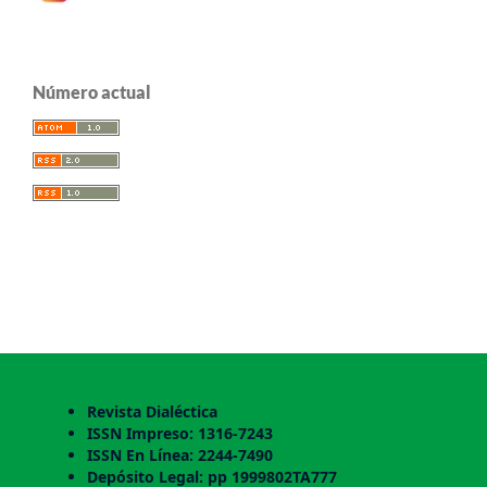
Número actual
Revista Dialéctica
ISSN Impreso: 1316-7243
ISSN En Línea: 2244-7490
Depósito Legal: pp 1999802TA777