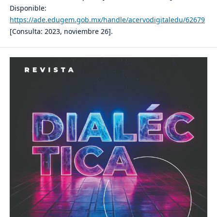
Disponible:
https://ade.edugem.gob.mx/handle/acervodigitaledu/62679
[Consulta: 2023, noviembre 26].