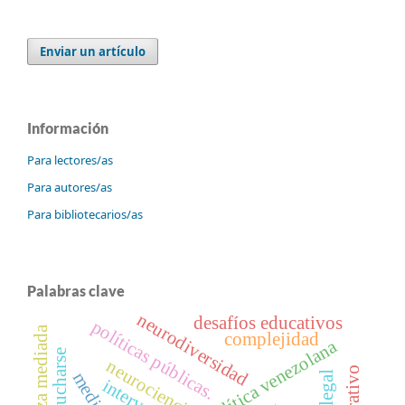
Enviar un artículo
Información
Para lectores/as
Para autores/as
Para bibliotecarios/as
Palabras clave
neurodiversidad
desafíos educativos
políticas públicas.
enseñanza mediada
complejidad
política venezolana
escucharse
neurociencia