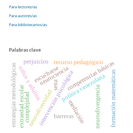
Para lectores/as
Para autores/as
Para bibliotecarios/as
Palabras clave
perjuicios
recurso pedagógico
competencias básicas
estrategias metodológicas
escucharse
neurociencia
niños y adultos
intervención psicológica
formación matemáticas
política venezolana
sena
neurodivergencia
extraedad escolar
neurodiversidad
complejidad
mediación
barreras