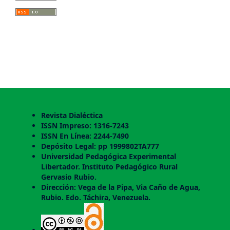
Revista Dialéctica
ISSN Impreso: 1316-7243
ISSN En Línea: 2244-7490
Depósito Legal: pp 1999802TA777
Universidad Pedagógica Experimental
Libertador. Instituto Pedagógico Rural
Gervasio Rubio.
Dirección: Vega de la Pipa, Via Caño de Agua,
Rubio. Edo. Táchira, Venezuela.