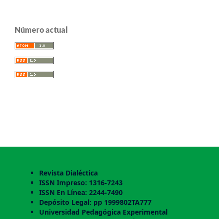
Número actual
Revista Dialéctica
ISSN Impreso: 1316-7243
ISSN En Línea: 2244-7490
Depósito Legal: pp 1999802TA777
Universidad Pedagógica Experimental