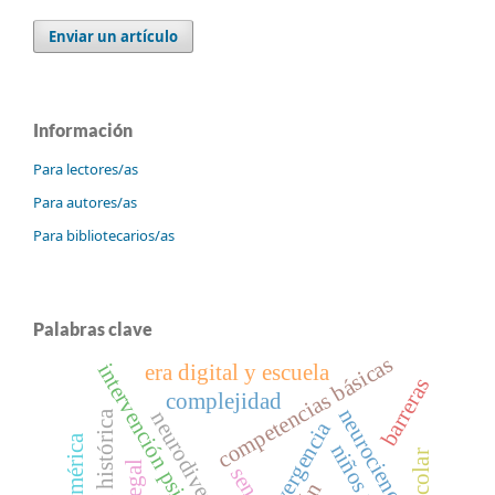
Enviar un artículo
Información
Para lectores/as
Para autores/as
Para bibliotecarios/as
Palabras clave
competencias básicas
intervención psicológica
era digital y escuela
barreras
complejidad
neurociencia
neurodiversidad
novela histórica
neurodivergencia
sena