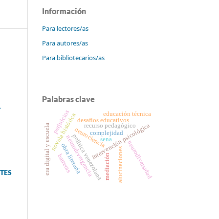
Información
Para lectores/as
Para autores/as
Para bibliotecarios/as
Palabras clave
A
perjuicios
educación técnica
novela histórica
desafíos educativos
intervención psicológica
recurso pedagógico
era digital y escuela
neurociencia
complejidad
política venezolana
neurodivergencia
sena
neurodiversidad
obra literaria
alucinaciones
mediación
barreras
NTES