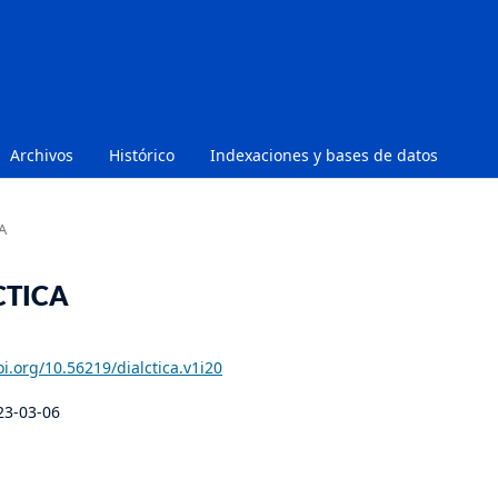
Archivos
Histórico
Indexaciones y bases de datos
A
ÉCTICA
oi.org/10.56219/dialctica.v1i20
23-03-06